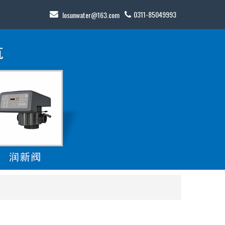
0311-85049993
losunwater@163.com