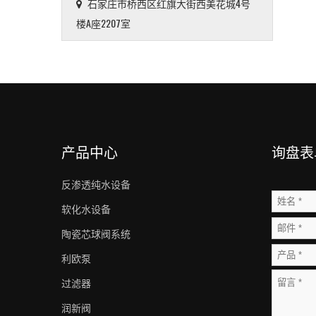
石家庄市桥西区红旗大街西美花城4号
楼A座2207室
产品中心
询盘表
反渗透纯水设备
软化水设备
陶瓷芯球阀系统
利欧泵
过滤器
润新阀