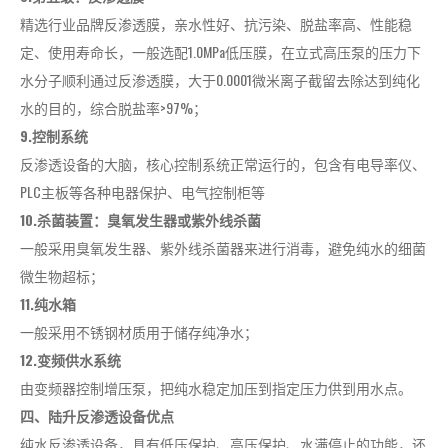
精选行业品牌反渗透膜，亲水性好、抗污染、脱盐率高、性能稳
定、使用寿命长，一般选配1.0MPa低压膜，在立式高压泵的压力下
水分子顺利通过反渗透膜，大于0.0001微米离子截留去除达到纯化
水的目的，综合脱盐率>97%；
9.控制系统
反渗透设备的大脑，核心控制系统正常运行的，包含有电导率仪、
PLC主板等各种电器保护、电气控制柜等
10.杀菌装置：臭氧发生器或紫外线杀菌
一般采用臭氧发生器、紫外线杀菌器来进行消毒，避免纯水的细菌
微生物超标；
11.纯水箱
一般采用不锈钢材质用于储存纯净水；
12.变频供水系统
由变频器控制增压泵，把纯水稳定加压到指定压力供到用水点。
四、陆升反渗透设备优点
纯水反渗透设备，具有低压保护、高压保护、水满停止的功能，还