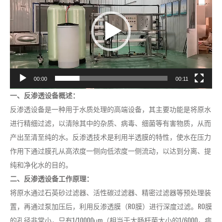
播
放
器
00:00
00:11
一、反渗透设备概述：
反渗透设备是一种用于水质处理的高端设备，其主要功能是将原水
进行精细过滤，以清除其中的杂质、病毒、细菌等有害物质，从而
产出至清至纯的水。反渗透技术是利用半透膜的特性，使水在压力
作用下通过膜孔从高浓度一侧向低浓度一侧流动，以达到分离、提
纯和净化水的目的。
二、反渗透设备工作原理：
将原水通过石英砂过滤器、活性碳过滤器、精密过滤器等预处理装
置，再通过泵加压后，利用反渗透膜（RO膜）进行深度过滤。RO膜
的孔径非常小，只有1/10000μm（相当于大肠杆菌大小的1/6000，病