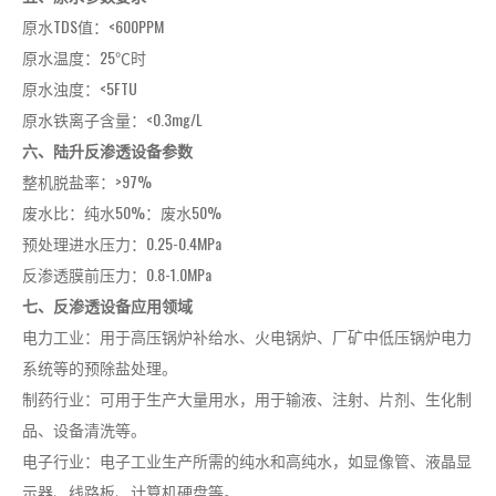
原水TDS值：<600PPM
原水温度：25℃时
原水浊度：<5FTU
原水铁离子含量：<0.3mg/L
六、陆升反渗透设备参数
整机脱盐率：>97%
废水比：纯水50%：废水50%
预处理进水压力：0.25-0.4MPa
反渗透膜前压力：0.8-1.0MPa
七、反渗透设备应用领域
电力工业：用于高压锅炉补给水、火电锅炉、厂矿中低压锅炉电力
系统等的预除盐处理。
制药行业：可用于生产大量用水，用于输液、注射、片剂、生化制
品、设备清洗等。
电子行业：电子工业生产所需的纯水和高纯水，如显像管、液晶显
示器、线路板、计算机硬盘等。