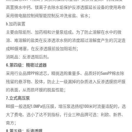
高置换水中钙、镁离子去除水垢保护反渗透膜延长设备的使用寿命
采用微电脑控制阀智能控制反冲洗省盐、省水；
b.加药装置
主要由阻垢剂、加药相和计量泵组成。为了防止溶解在水中的微
溶、难溶解的盐类在反渗透浓水侧的浓度超过溶解度产生的沉淀造
成RO膜堵塞，在反渗透膜前投加阻垢剂；
消耗品：反渗透阻后剂。
6.第四级：精密过滤器
采用行业品牌PP棉滤芯，精挑选购重量多、品质好的5umPP棉去除
残留的悬浮物、胶体，防止上一级漏掉的杂质进入反渗透膜损坏膜
的表面，从而损坏膜的脱盐性能；
7.立式高压泵
RO膜一般选配1.0MPa低压膜，增压泵选扬程100米时流量适配的，选
大了费电、选小了达不到指标，行业三种品牌可选：利欧、新界、
南方；
8.第五级：反渗透膜