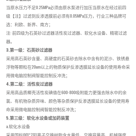
当原水压力不足0.25MPa必须由原水泵进行加压当原水在经过前四
级【注】过滤到反渗透膜前必须有0.05MPa压力，行业三种品牌可
选：利欧、新界、南方；
注: 前四级为石英砂过滤器活性炭过滤器、软化水设备、精密过滤
器。
3.第一级：石英砂过滤器
采用高石英砂含量、高硬度的石英砂去除水中含有的泥沙、铁锈悬
浮物等颗粒在20um以上的物质保护反渗透膜延长设备的使用寿命采
用微电脑控制阀智能控制反冲洗；
4.第二级：活性炭过滤器
采用高品质椰壳活性炭碘值在600-800吸附能力更强去除水中的余
氯、有机物杂质异味、颜色等杂质保护反渗透膜延长设备的使用寿
命采用微电脑控制阀智能控制反冲洗；
5.第三级：软化水设备或加药装置
a.软化水设备
采用国标001*7阳离子交换树脂含水量低、交换容量高、机械强度