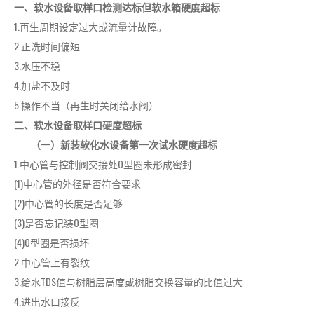
一、软水设备取样口检测达标但软水箱硬度超标
1.再生周期设定过大或流量计故障。
2.正洗时间偏短
3.水压不稳
4.加盐不及时
5.操作不当（再生时关闭给水阀）
二、软水设备取样口硬度超标
（一）新装软化水设备第一次试水硬度超标
1.中心管与控制阀交接处O型圈未形成密封
(1)中心管的外径是否符合要求
(2)中心管的长度是否足够
(3)是否忘记装O型圈
(4)O型圈是否损坏
2.中心管上有裂纹
3.给水TDS值与树脂层高度或树脂交换容量的比值过大
4.进出水口接反