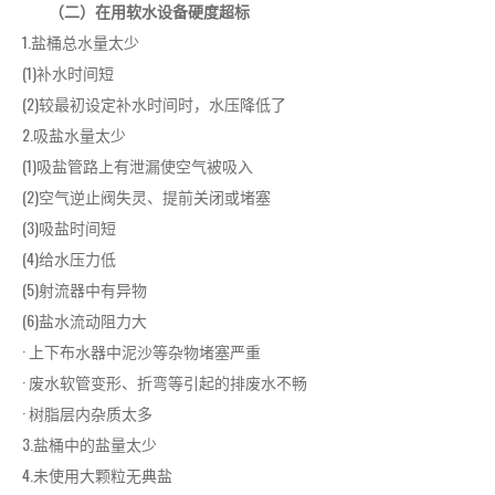
（二）在用软水设备硬度超标
1.盐桶总水量太少
(1)补水时间短
(2)较最初设定补水时间时，水压降低了
2.吸盐水量太少
(1)吸盐管路上有泄漏使空气被吸入
(2)空气逆止阀失灵、提前关闭或堵塞
(3)吸盐时间短
(4)给水压力低
(5)射流器中有异物
(6)盐水流动阻力大
· 上下布水器中泥沙等杂物堵塞严重
· 废水软管变形、折弯等引起的排废水不畅
· 树脂层内杂质太多
3.盐桶中的盐量太少
4.未使用大颗粒无典盐