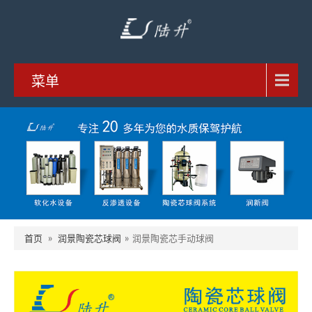
菜单
首页
»
润景陶瓷芯球阀
»
润景陶瓷芯手动球阀