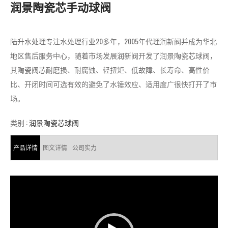
润景陶瓷芯手动球阀
陆升水处理专注水处理行业20多年，2005年代理润新阀并成为华北
地区售后服务中心，随着市场发展润新阀开发了润景陶瓷芯球阀，
其陶瓷阀芯耐磨损、耐腐蚀、轻扭矩、低故障、长寿命、高性价
比、开闭时间可选有效的避免了水锤效应、适用度广很快打开了市
场。
类别 :
润景陶瓷芯球阀
产品详情
图文详情
公司实力
视
频
播
放