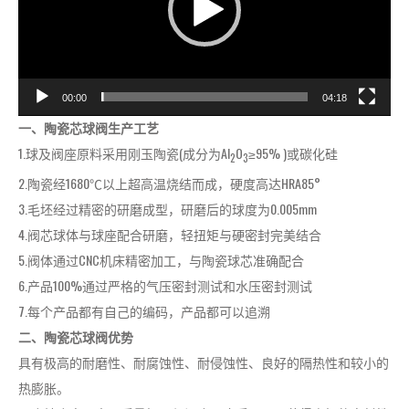
器
00:00
04:18
一、陶瓷芯球阀生产工艺
1.球及阀座原料采用刚玉陶瓷(成分为Al
O
≥95% )或碳化硅
2
3
2.陶瓷经1680℃以上超高温烧结而成，硬度高达HRA85°
3.毛坯经过精密的研磨成型，研磨后的球度为0.005mm
4.阀芯球体与球座配合研磨，轻扭矩与硬密封完美结合
5.阀体通过CNC机床精密加工，与陶瓷球芯准确配合
6.产品100%通过严格的气压密封测试和水压密封测试
7.每个产品都有自己的编码，产品都可以追溯
二、陶瓷芯球阀优势
具有极高的耐磨性、耐腐蚀性、耐侵蚀性、良好的隔热性和较小的
热膨胀。