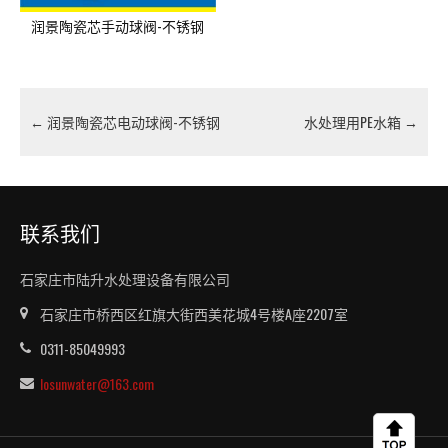
润景陶瓷芯手动球阀-不锈钢
←
润景陶瓷芯电动球阀-不锈钢
水处理用PE水箱
→
联系我们
石家庄市陆升水处理设备有限公司
石家庄市桥西区红旗大街西美花城4号楼A座2207室
0311-85049993
losunwater@163.com