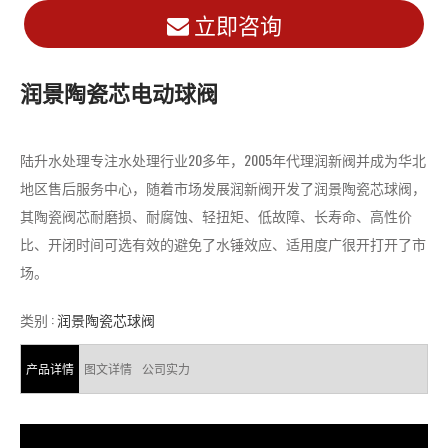
立即咨询
润景陶瓷芯电动球阀
陆升水处理专注水处理行业20多年，2005年代理润新阀并成为华北
地区售后服务中心，随着市场发展润新阀开发了润景陶瓷芯球阀，
其陶瓷阀芯耐磨损、耐腐蚀、轻扭矩、低故障、长寿命、高性价
比、开闭时间可选有效的避免了水锤效应、适用度广很开打开了市
场。
类别 :
润景陶瓷芯球阀
产品详情
图文详情
公司实力
视