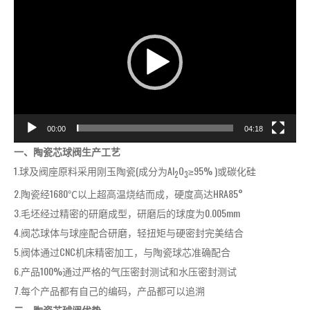
频
播
放
器
00:00
04:18
一、陶瓷芯球阀生产工艺
1.球及阀座原料采用刚玉陶瓷(成分为Al
O
≥95% )或碳化硅
2
3
2.陶瓷经1680℃以上超高温烧结而成，硬度高达HRA85°
3.毛坯经过精密的研磨成型，研磨后的球度为0.005mm
4.阀芯球体与球座配合研磨，轻扭矩与硬密封完美结合
5.阀体通过CNC机床精密加工，与陶瓷球芯准确配合
6.产品100%通过严格的气压密封测试和水压密封测试
7.每个产品都有自己的编码，产品都可以追溯
二、陶瓷芯球阀优势